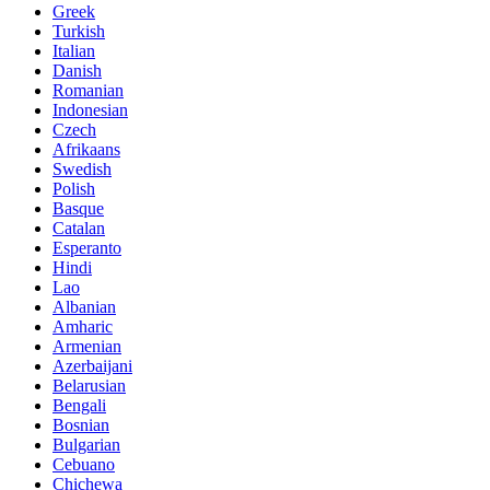
Greek
Turkish
Italian
Danish
Romanian
Indonesian
Czech
Afrikaans
Swedish
Polish
Basque
Catalan
Esperanto
Hindi
Lao
Albanian
Amharic
Armenian
Azerbaijani
Belarusian
Bengali
Bosnian
Bulgarian
Cebuano
Chichewa