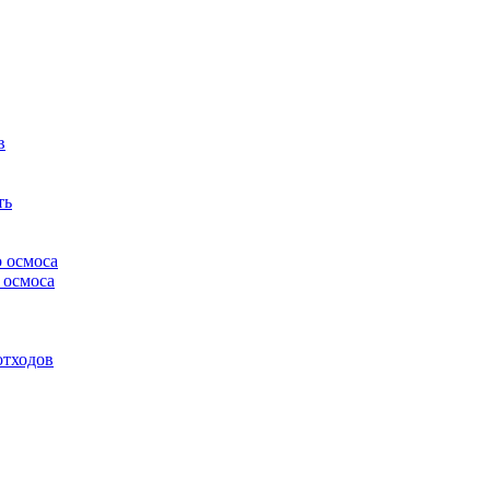
в
ть
 осмоса
 осмоса
отходов