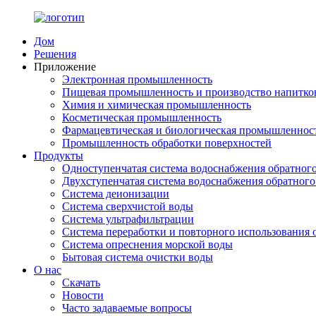
Дом
Решения
Приложение
Электронная промышленность
Пищевая промышленность и производство напитко
Химия и химическая промышленность
Косметическая промышленность
Фармацевтическая и биологическая промышленнос
Промышленность обработки поверхностей
Продукты
Одноступенчатая система водоснабжения обратного
Двухступенчатая система водоснабжения обратного
Система деионизации
Система сверхчистой воды
Система ультрафильтрации
Система переработки и повторного использования 
Система опреснения морской воды
Бытовая система очистки воды
О нас
Скачать
Новости
Часто задаваемые вопросы