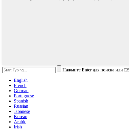
Нажмите Enter для поиска или ES
English
French
German
Portuguese
Spanish
Russian
Japanese
Korean
Arabic
Irish