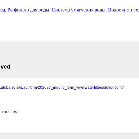
оса
,
Ро фильтр для воды
,
Система умягчения воды
,
Водоочистите